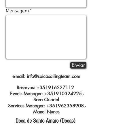
Mensagem
Enviar
e-mail:
info@spicasailingteam.com
Reservas:
+351916227112
Events Manager:
+351910324225
-
Sara Quartel
Services Manager:
+351962358908
-
Manel Nunes
Doca de Santo Amaro (Docas)